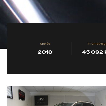
Année
Kilométrag
2018
45 092