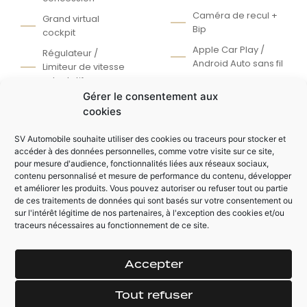
Caméra de recul +
Grand virtual
Bip
cockpit
Apple Car Play /
Régulateur /
Android Auto sans fil
Limiteur de vitesse
adaptatif
Dalle de
Gérer le consentement aux
rechargement
Finition S-Line
(Audi Phone Box)
cookies
Extérieur
Feux full LED avec
Finition S-Line
SV Automobile souhaite utiliser des cookies ou traceurs pour stocker et
clignotants
intérieur
accéder à des données personnelles, comme votre visite sur ce site,
dynamique
pour mesure d'audience, fonctionnalités liées aux réseaux sociaux,
Keyless (ouverture
contenu personnalisé et mesure de performance du contenu, développer
et démarrage sans
et améliorer les produits. Vous pouvez autoriser ou refuser tout ou partie
de ces traitements de données qui sont basés sur votre consentement ou
sur l'intérêt légitime de nos partenaires, à l'exception des cookies et/ou
traceurs nécessaires au fonctionnement de ce site.
AUTRES ÉQUIPEMENTS
Grand écran tactile
Accepter
Climatisation
automatique
Drive select (mode
Tout refuser
de conduite)
Audi Pré sens