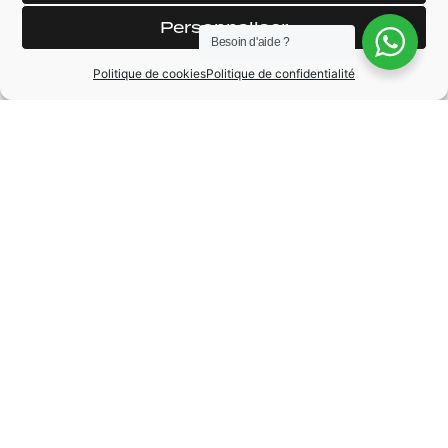
Audi Park assist
Rétroviseur
Personnaliser
électrique
Volant
Besoin d'aide ?
rabatable chauffant
multifonctions sport
Politique de cookies
Politique de confidentialité
S méplat
Pack ambiance led
intérieur
Détecteur de
franchissement de
Roue galette
ligne
MARQUE
Audi
MODÈLE
A3
ANNÉE
2024
BOÎTE DE VITESSE
Automatique