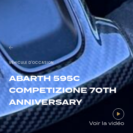
VÉHICULE D'OCCASION
ABARTH 595C
COMPETIZIONE 70TH
ANNIVERSARY
Voir la vidéo