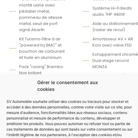
monté usine avec
Système Hi-Fi Beats
pédalier metal,
audio 7HP 480W
pommeau de vitesse
metal, seuil de port
Aide au stationnement
signé Abarth
(radar de recul)
Kit Turismo Filtre à air
Amortisseur AV + AR
"powered by BMC" et
Koni avec valve FSD
bouchon de carburant
Echappement chromé
et huile en aluminium
Dual stage record
Pack "racing" Brembo
MONZA
Noir brillant
Apple Car Play /
Peinture extra-série
Android Auto
Gérer le consentement aux
Vert Adrénaline
cookies
Tableau de bord
Jantes 17 pouces
complet ALCANTARA
SV Automobile souhaite utiliser des cookies ou traceurs pour stocker et
Corsa
accéder à des données personnelles, comme votre visite sur ce site, pour
mesure d'audience, fonctionnalités liées aux réseaux sociaux, contenu
personnalisé et mesure de performance du contenu, développer et
améliorer les produits. Vous pouvez autoriser ou refuser tout ou partie de
AUTRES ÉQUIPEMENTS
ces traitements de données qui sont basés sur votre consentement ou sur
l'intérêt légitime de nos partenaires, à l'exception des cookies et/ou
Mode de conduite
Ecran tactile 7" HD