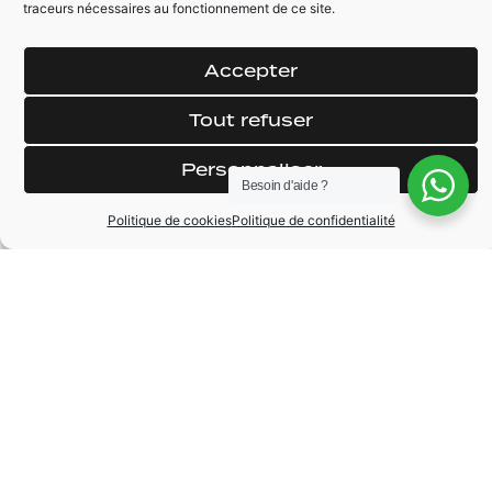
traceurs nécessaires au fonctionnement de ce site.
(Sport, etc)
navigation
Vitrages arrière privatif
Rétroviseur électrique
et dégivrant
Accepter
Siège baquet cuir
Climatisation
Manomètre de
Tout refuser
automatique
mesure de pression
de turbo
TTC (contrôle
Personnaliser
électronique du
Besoin d'aide ?
transfert de couple)
Politique de cookies
Politique de confidentialité
MARQUE
Abarth
MODÈLE
595
ANNÉE
2019