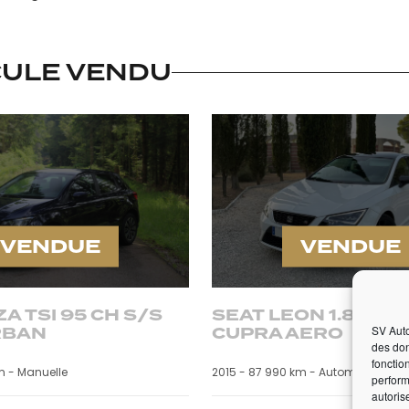
CULE VENDU
VENDUE
VENDUE
ZA TSI 95 CH S/S
SEAT LEON 1.8 TSI 
RBAN
CUPRA AERO
SV Auto
des don
fonctio
m -
Manuelle
2015 -
87 990 km -
Automatique
perform
autoris