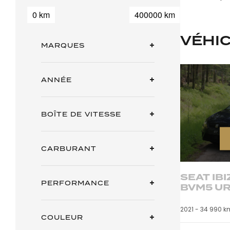
0 km
400000 km
VÉHI
MARQUES
ANNÉE
BOÎTE DE VITESSE
CARBURANT
SEAT IBI
PERFORMANCE
BVM5 U
2021 -
34 990 k
COULEUR