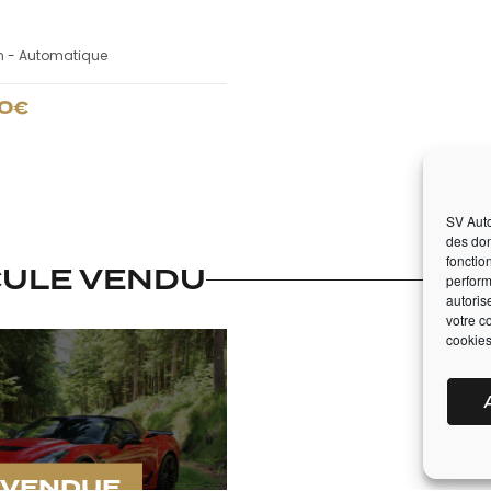
m -
Automatique
0
€
SV Auto
des don
fonctio
CULE VENDU
perform
autoris
votre c
cookies
VENDUE